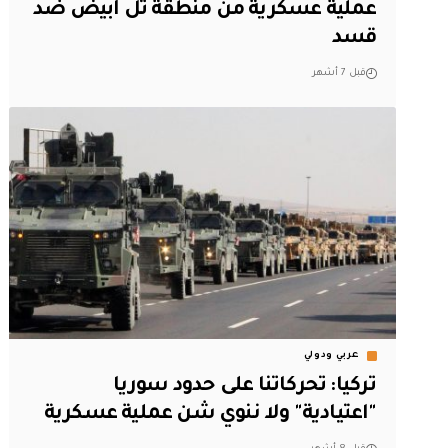
عملية عسكرية من منطقة تل أبيض ضد
قسد
قبل 7 أشهر
عربي ودولي
تركيا: تحركاتنا على حدود سوريا
"اعتيادية" ولا ننوي شن عملية عسكرية