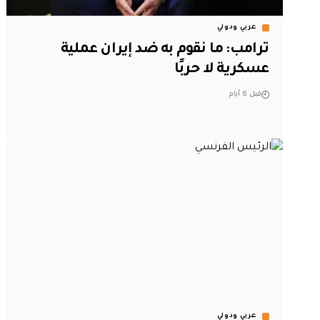
عربي ودولي
‏ترامب: ما نقوم به ضد إيران عملية
عسكرية لا حربًا
قبل 6 أيام
عربي ودولي