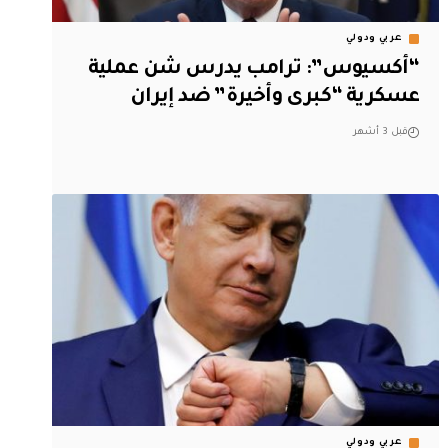
عربي ودولي
“أكسيوس”: ترامب يدرس شن عملية
عسكرية “كبرى وأخيرة” ضد إيران
قبل 3 أشهر
عربي ودولي