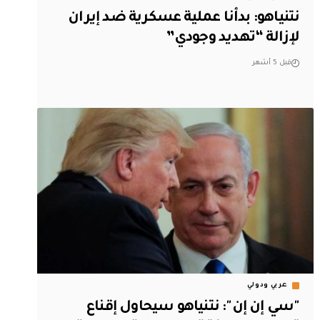
نتنياهو: بدأنا عملية عسكرية ضد إيران
لإزالة “تهديد وجودي”
قبل 5 أشهر
عربي ودولي
"سي إن إن": نتنياهو سيحاول إقناع