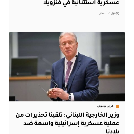
عسكرية استثنائية في فنزويلا
قبل 7 أشهر
عربي ودولي
وزير الخارجية اللبناني: تلقينا تحذيرات من
عملية عسكرية إسرائيلية واسعة ضد
بلادنا