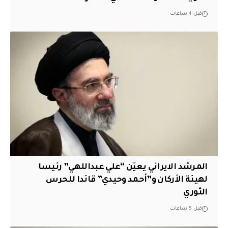
قبل 4 ساعات
المرشد الايراني يعيّن “علي عبداللهي” رئيسا
لهيئة الأركان و”أحمد وحيدي” قائدا للحرس
الثوري
قبل 5 ساعات