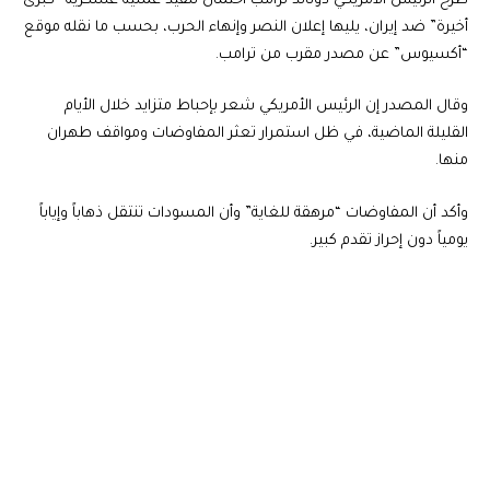
طرح الرئيس الأمريكي دونالد ترامب احتمال تنفيذ عملية عسكرية “كبرى
أخيرة” ضد إيران، يليها إعلان النصر وإنهاء الحرب، بحسب ما نقله موقع
“أكسيوس” عن مصدر مقرب من ترامب.
وقال المصدر إن الرئيس الأمريكي شعر بإحباط متزايد خلال الأيام
القليلة الماضية، في ظل استمرار تعثر المفاوضات ومواقف طهران
منها.
وأكد أن المفاوضات “مرهقة للغاية” وأن المسودات تنتقل ذهاباً وإياباً
يومياً دون إحراز تقدم كبير.