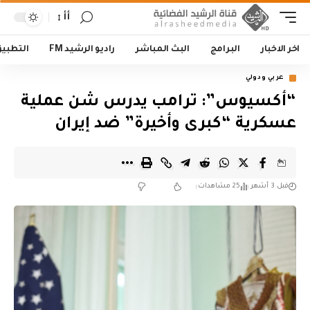
أأ
اخر الاخبار
البرامج
البث المباشر
راديو الرشيد FM
التطبي
عربي ودولي
“أكسيوس”: ترامب يدرس شن عملية
عسكرية “كبرى وأخيرة” ضد إيران
قبل 3 أشهر
25 مشاهدات