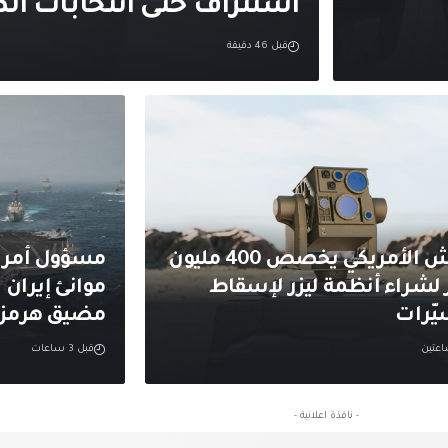
استنزاف حتى انتخابات ا
قبل 46 دقيقة
الجيش الأمريكي يخصص 400 مليون
مسؤول أمري
 لشراء أنظمة ليزر لإسقاط
موانئ إيران 
يّرات
مضيق هرمز
عتين
قبل 3 ساعات
- نافذة اعلانية -