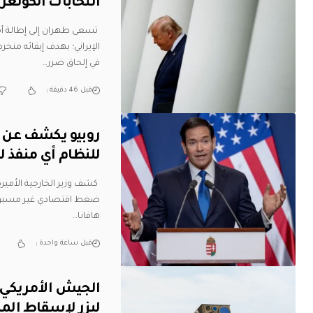
انتخابات الكونغ
تسعى طهران إلى إطالة أمد
الإيراني؛ بهدف إبقائه منخر
في إلحاق ضرر
…
قبل 46 دقيقة
روبيو يكشف عن ح
للنظام أي منفذ 
كشف وزير الخارجية الأميركي
ضغط اقتصادي غير مسبوقة" 
هافانا
…
قبل ساعة واحدة
ليزر لإسقاط الم