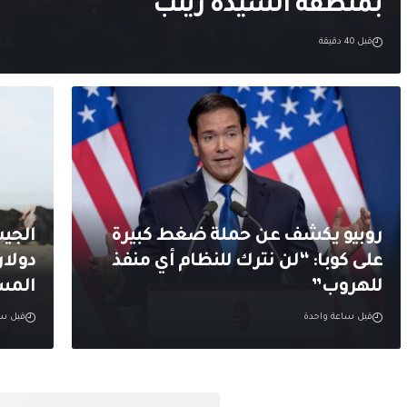
بمنطقة السيدة زينب
قبل 40 دقيقة
روبيو يكشف عن حملة ضغط كبيرة
على كوبا: “لن نترك للنظام أي منفذ
دولار
للهروب”
المس
قبل ساعة واحدة
قبل سا