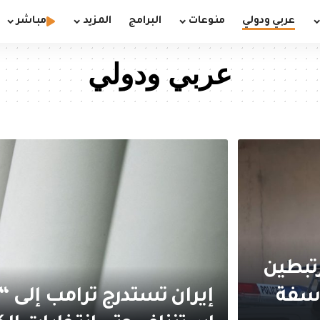
عربي ودولي
منوعات
البرامج
المزيد
مباشر
عربي ودولي
تبطين
اسفة
إيران تستدرج ترامب إلى “