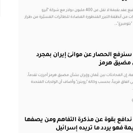
يعتزم الجيش الأمريكي توقيع عقد بقيمة لا تقل عن 400 مليون دولار مع شركة "أيرو
ت من أنظمة الليزر المتطورة المضادة للطائرات المسيّرة من طراز
لومبرغ"،
…
نرفع الحصار عن موانئ إيران بمجرد
ق مضيق هرمز
 إن المحادثات بين عُمان وإيران بشأن مضيق هرمز أحرزت تقدماً،
 اتفاق قريباً، بحسب وكالة "رويترز".وأضاف أن الولايات المتحدة
 ندافع بقوة عن مذكرة التفاهم ومن يصفها
يمة فهو يردد ما تريده إسرائيل