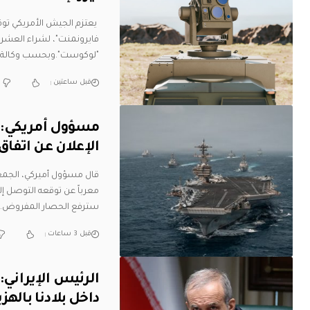
فايرونمنت"، لشراء العشرا
"لوكوست".وبحسب وكالة "ب
قبل ساعتين
مسؤول أمريكي: س
الإعلان عن اتفا
قال مسؤول أميركي، الجمعة،
معرباً عن توقعه التوصل إلى
سترفع الحصار المفروض
…
قبل 3 ساعات
الرئيس الإيراني:
داخل بلادنا بالهز