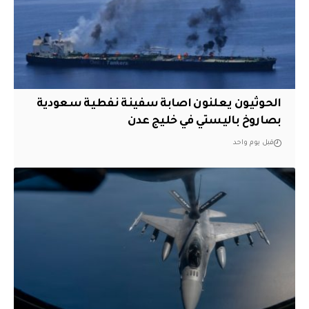
الحوثيون يعلنون اصابة سفينة نفطية سعودية
بصاروخ باليستي في خليج عدن
قبل يوم واحد