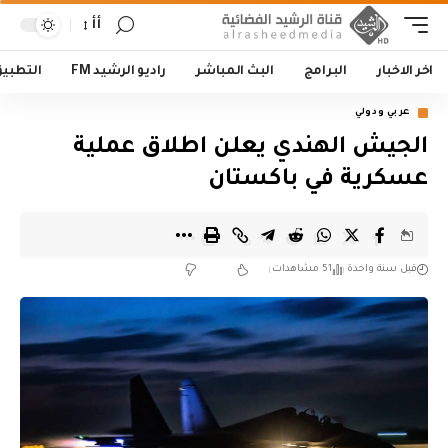
أأ
اخر الاخبار
البرامج
البث المباشر
راديو الرشيد FM
التطبي
عربي ودولي
الجيش الهندي يعلن اطلاق عملية
عسكرية في باكستان
قبل سنة واحدة
51 مشاهدات