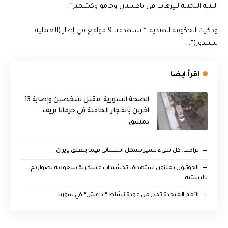
البنية التحتية للإرهاب في باكستان وجامو وكشمير”.
وذكرت الحكومة الهندية: “استهدفنا 9 مواقع في إطار (العملية
سيندور)”.
اقرأ ايضا
الصحة السورية: مقتل شخصين وإصابة 13
اخرين بانفجار الحافلة في جرمانا بريف
دمشق
ترامب: كل شيء يسير بشكل استثنائي فيما يتعلق بإيران
الحوثيون يعلنون استهداف تحشيدات عسكرية سعودية بصواريخ
باليستية
الأمم المتحدة تحذر من عودة نشاط ” داعش” في سوريا