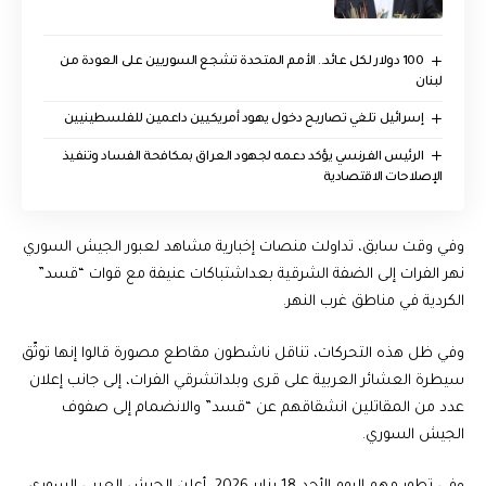
100 دولار لكل عائد.. الأمم المتحدة تشجع السوريين على العودة من
لبنان
إسرائيل تلغي تصاريح دخول يهود أمريكيين داعمين للفلسطينيين
الرئيس الفرنسي يؤكد دعمه لجهود العراق بمكافحة الفساد وتنفيذ
الإصلاحات الاقتصادية
وفي وقت سابق، تداولت منصات إخبارية مشاهد لعبور الجيش السوري
نهر الفرات إلى الضفة الشرقية بعداشتباكات عنيفة مع قوات “قسد”
الكردية في مناطق غرب النهر.
وفي ظل هذه التحركات، تناقل ناشطون مقاطع مصورة قالوا إنها توثّق
سيطرة العشائر العربية على قرى وبلداتشرقي الفرات، إلى جانب إعلان
عدد من المقاتلين انشقاقهم عن “قسد” والانضمام إلى صفوف
الجيش السوري.