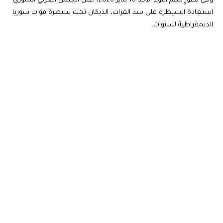
وفي تطورٍ مهم اليوم الأحد 18 يناير 2026، أعلن الجيش العربي السوري
استعادة السيطرة على سد الفرات، الذيكان تحت سيطرة قوات سوريا
الديمقراطية لسنوات.