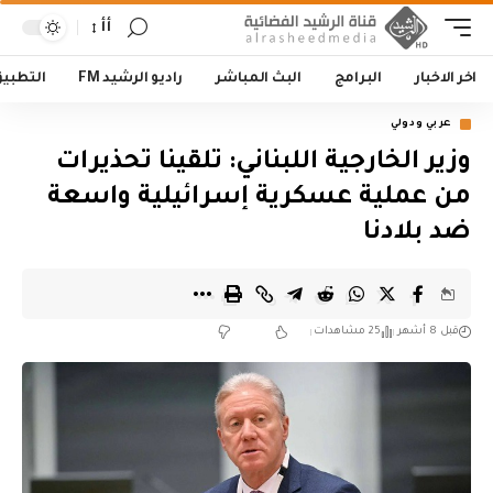
أأ
اخر الاخبار
البرامج
البث المباشر
راديو الرشيد FM
التطبي
عربي ودولي
وزير الخارجية اللبناني: تلقينا تحذيرات
من عملية عسكرية إسرائيلية واسعة
ضد بلادنا
قبل 8 أشهر
25 مشاهدات