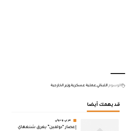
الوسوم
اللبناني
عملية عسكرية
وزير الخارجية
قد يهمك أيضا
عربي ودولي
إعصار “دولفين” يغرق شنغهاي