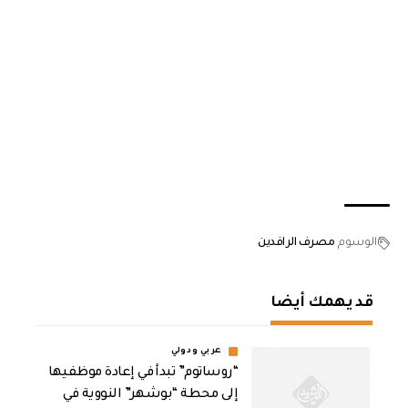
الوسوم
مصرف الرافدين
قد يهمك أيضا
عربي ودولي
“روساتوم” تبدأ في إعادة موظفيها
إلى محطة “بوشهر” النووية في