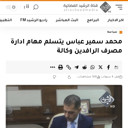
أأ
اخر الاخبار
البرامج
البث المباشر
راديو الرشيد FM
التطبي
سياسة
‏محمد سمير عباس يتسلم مهام ادارة
مصرف الرافدين وكالة‬
قبل 4 سنوات
148 مشاهدات