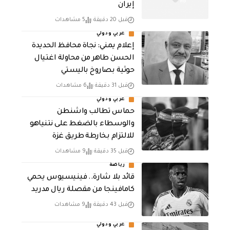
إيران
قبل 20 دقيقة
5 مشاهدات
عربي ودولي
إعلام يمني: نجاة محافظ الحديدة
الحسن طاهر من محاولة اغتيال
حوثية بصاروخ باليستي
قبل 31 دقيقة
6 مشاهدات
عربي ودولي
حماس تطالب واشنطن
والوسطاء بالضغط على نتنياهو
للالتزام بخارطة طريق غزة
قبل 35 دقيقة
9 مشاهدات
رياضة
قائد بلا شارة.. فينيسيوس يحمي
كامافينجا من مقصلة ريال مدريد
قبل 43 دقيقة
9 مشاهدات
عربي ودولي