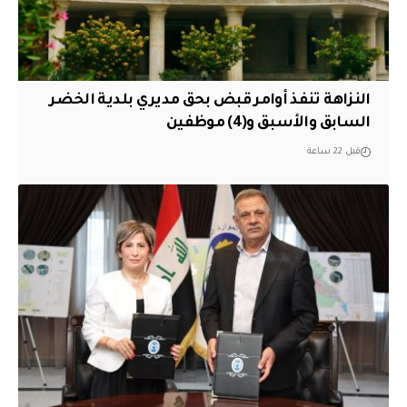
النزاهة تنفذ أوامر قبض بحق مديري بلدية الخضر
السابق والأسبق و(4) موظفين
قبل 22 ساعة