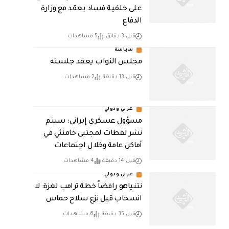
على خلفية فساد بعقد مع وزارة
الدفاع
قبل 3 دقائق
5 مشاهدات
سياسة
مجلس النواب يعقد جلسته
قبل 13 دقيقة
2 مشاهدات
عربي ودولي
مسؤول عسكري إيراني: سيتم
نشر لقطات لمجتبى خامنئي في
أماكن عامة وخلال اجتماعات
قبل 14 دقيقة
4 مشاهدات
عربي ودولي
نتنياهو رافضاً خطة ترامب لغزة: لا
انسحاب قبل نزع سلاح حماس
قبل 35 دقيقة
6 مشاهدات