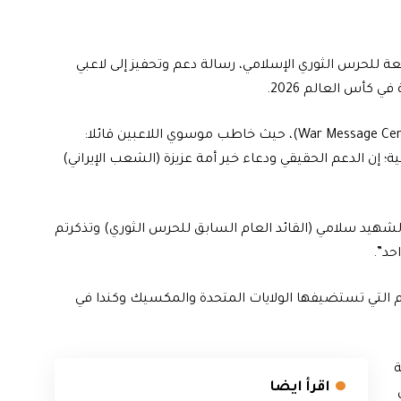
ة للحرس الثوري الإسلامي، رسالة دعم وتحفيز إلى لاعبي
 كأس العالم 2026.
وجاءت الرسالة في منشور نشره “مركز رسالة الحرب” (War Message Center)، حيث خاطب موسوي اللاعبين قائلا:
انية؛ إن الدعم الحقيقي ودعاء خير أمة عزيزة (الشعب الإيراني)
لشهيد سلامي (القائد العام السابق للحرس الثوري) وتذكرتم
حد”.
 التي تستضيفها الولايات المتحدة والمكسيك وكندا في
عة
اقرأ ايضا