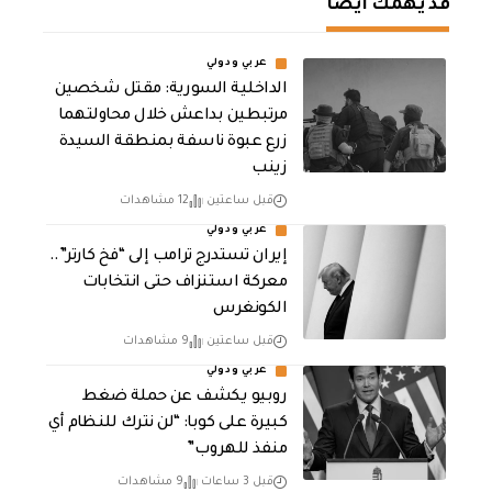
قد يهمك أيضا
عربي ودولي
الداخلية السورية: مقتل شخصين
مرتبطين بداعش خلال محاولتهما
زرع عبوة ناسفة بمنطقة السيدة
زينب
قبل ساعتين
12 مشاهدات
عربي ودولي
إيران تستدرج ترامب إلى “فخ كارتر”..
معركة استنزاف حتى انتخابات
الكونغرس
قبل ساعتين
9 مشاهدات
عربي ودولي
روبيو يكشف عن حملة ضغط
كبيرة على كوبا: “لن نترك للنظام أي
منفذ للهروب”
قبل 3 ساعات
9 مشاهدات