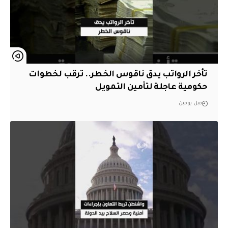
تأخر الرواتب يدق ناقوس الخطر.. ترقب لخطوات
حكومية عاجلة لتأمين التمويل
قبل يومين