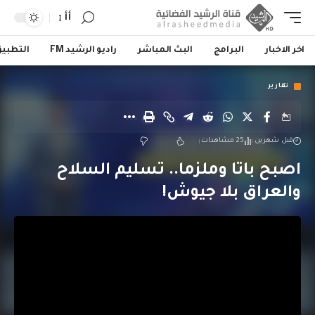
أأ
اخر الاخبار
البرامج
البث المباشر
راديو الرشيد FM
التطبي
تقارير
قبل شهرين
25 مشاهدات
اصبح باتا وملزما.. تسليم السلاح
والعراق بلا جيوش!