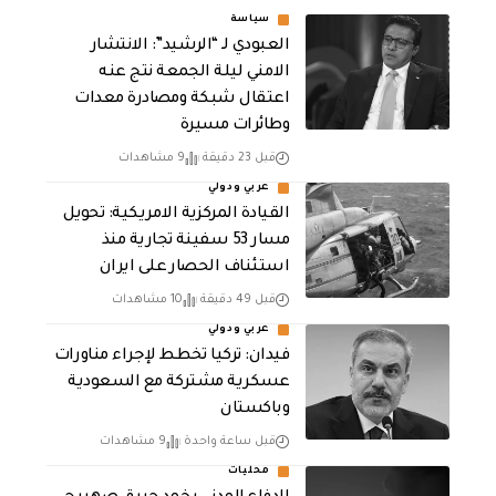
سياسة
العبودي لـ “الرشيد”: الانتشار
الامني ليلة الجمعة نتج عنه
اعتقال شبكة ومصادرة معدات
وطائرات مسيرة
قبل 23 دقيقة
9 مشاهدات
عربي ودولي
القيادة المركزية الامريكية: تحويل
مسار 53 سفينة تجارية منذ
استئناف الحصار على ايران
قبل 49 دقيقة
10 مشاهدات
عربي ودولي
فيدان: تركيا تخطط لإجراء مناورات
عسكرية مشتركة مع السعودية
وباكستان
قبل ساعة واحدة
9 مشاهدات
محليات