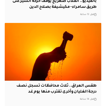
بالفيديو.. انقلاب صهريج يوقف حركة السير على
طريق سامراء- مكيشيفة بصلاح الدين
قبل 12 ساعة
طقس العراق.. ثلاث محافظات تسجل نصف
درجة الغليان وأخرى تقترب منها يوم غد
قبل 14 ساعة