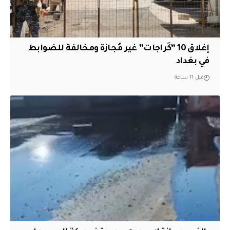
إغلاق 10 “كَراجات” غير مُجازة ومخالفة للضوابط
في بغداد
قبل 11 ساعة