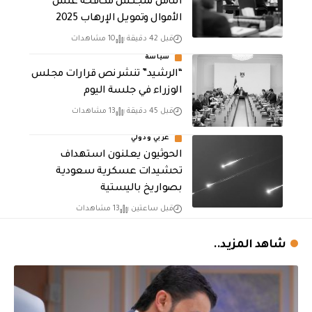
الثامن لمجلـس مكافحة غسل
الأموال وتمويـل الإرهـاب 2025
قبل 42 دقيقة
10 مشاهدات
سياسة
“الرشيد” تنشر نص قرارات مجلس
الوزراء في جلسة اليوم
قبل 45 دقيقة
13 مشاهدات
عربي ودولي
الحوثيون يعلنون استهداف
تحشيدات عسكرية سعودية
بصواريخ باليستية
قبل ساعتين
13 مشاهدات
شاهد المزيد..