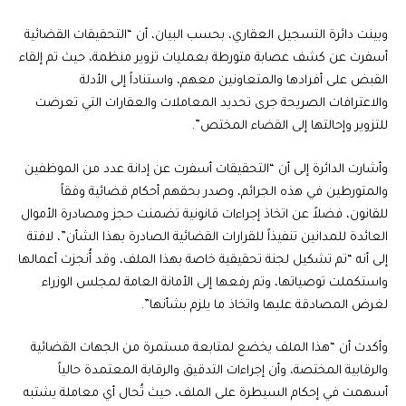
وبينت دائرة التسجيل العقاري، بحسب البيان، أن “التحقيقات القضائية
أسفرت عن كشف عصابة متورطة بعمليات تزوير منظمة، حيث تم إلقاء
القبض على أفرادها والمتعاونين معهم، واستناداً إلى الأدلة
والاعترافات الصريحة جرى تحديد المعاملات والعقارات التي تعرضت
للتزوير وإحالتها إلى القضاء المختص”.
وأشارت الدائرة إلى أن “التحقيقات أسفرت عن إدانة عدد من الموظفين
والمتورطين في هذه الجرائم، وصدر بحقهم أحكام قضائية وفقاً
للقانون، فضلاً عن اتخاذ إجراءات قانونية تضمنت حجز ومصادرة الأموال
العائدة للمدانين تنفيذاً للقرارات القضائية الصادرة بهذا الشأن”، لافتة
إلى أنه “تم تشكيل لجنة تحقيقية خاصة بهذا الملف، وقد أُنجزت أعمالها
واستكملت توصياتها، وتم رفعها إلى الأمانة العامة لمجلس الوزراء
لغرض المصادقة عليها واتخاذ ما يلزم بشأنها”.
وأكدت أن “هذا الملف يخضع لمتابعة مستمرة من الجهات القضائية
والرقابية المختصة، وأن إجراءات التدقيق والرقابة المعتمدة حالياً
أسهمت في إحكام السيطرة على الملف، حيث تُحال أي معاملة يشتبه