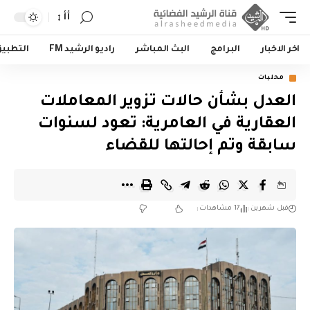
أأ
اخر الاخبار
البرامج
البث المباشر
راديو الرشيد FM
التطبي
محليات
العدل بشأن حالات تزوير المعاملات
العقارية في العامرية: تعود لسنوات
سابقة وتم إحالتها للقضاء
قبل شهرين
17 مشاهدات