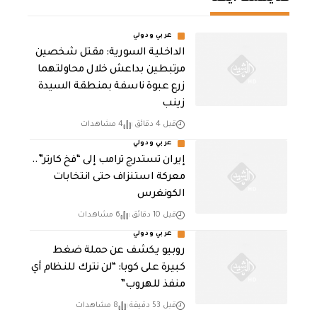
عربي ودولي
الداخلية السورية: مقتل شخصين
مرتبطين بداعش خلال محاولتهما
زرع عبوة ناسفة بمنطقة السيدة
زينب
قبل 4 دقائق
4 مشاهدات
عربي ودولي
إيران تستدرج ترامب إلى “فخ كارتر”..
معركة استنزاف حتى انتخابات
الكونغرس
قبل 10 دقائق
6 مشاهدات
عربي ودولي
روبيو يكشف عن حملة ضغط
كبيرة على كوبا: “لن نترك للنظام أي
منفذ للهروب”
قبل 53 دقيقة
8 مشاهدات