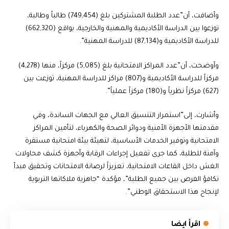
وأضافت، أن”عدد الطلبة المشتركين بلغ (749,454) طالباً وطالبة،
توزعوا بين الدراسة الأكاديمية والمهنية والخارجية، بواقع (662,320)
للدراسة الأكاديمية و(87,134) للدراسة المهنية”.
وأوضحت، أن”عدد المراكز الامتحانية بلغ (5,085) مركزاً، منها (4,278)
مركزاً للدراسة الأكاديمية و(807) مراكز للدراسة المهنية، توزعت بين
(627) مركزاً نظرياً و(180) مركزاً عملياً”.
وأشارت، إلى”استمرار التنسيق العالي مع الجهات الساندة، وفي
مقدمتها الأجهزة الأمنية ودوائر الصحة والكهرباء، لتأمين المراكز
الامتحانية وتوفير الخدمات الأساسية، لتهيئة بيئة امتحانية مستقرة
وآمنة للطلبة، كما جرى تفعيل إجراءات الرقابة وأجهزة كشف محاولات
الغش داخل القاعات الامتحانية، تعزيزاً لرصانة الامتحانات وتحقيق مبدأ
تكافؤ الفرص بين جميع الطلبة”، مؤكدة “جاهزية ملاكاتها التربوية
لإنجاح هذا الاستحقاق الوطني”.
اقرأ ايضا