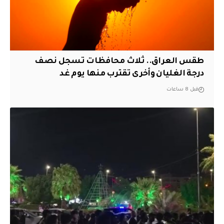
طقس العراق.. ثلاث محافظات تسجل نصف
درجة الغليان وأخرى تقترب منها يوم غد
قبل 8 ساعات