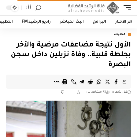
أأ
اخر الاخبار
البرامج
البث المباشر
راديو الرشيد FM
التطبي
محليات
الأول نتيجة مضاعفات مرضية والآخر
بجلطة قلبية.. وفاة نزيلين داخل سجن
البصرة
قبل شهرين
75 مشاهدات