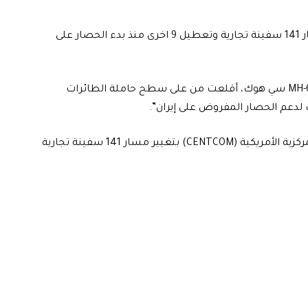
اعلنت القيادة المركزية الأمريكية، اليوم السبت، تغيير مسار 141 سفينة تجارية وتعطيل 9 اخرى منذ بدء الحصار على
وذكرت القيادة على منصة “أكس”، ان “مروحية من طراز MH-60 سي هوك، أقلعت من على سطح حاملة الطائرات
واضافت، انه “لغاية 13 يونيو الحالي، قامت قوات القيادة المركزية الأمريكية (CENTCOM) بتغيير مسار 141 سفينة تجارية