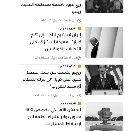
زرع عبوة ناسفة بمنطقة السيدة
زينب
قبل 6 ساعات
13 مشاهدات
عربي ودولي
إيران تستدرج ترامب إلى “فخ
كارتر”.. معركة استنزاف حتى
انتخابات الكونغرس
قبل 6 ساعات
12 مشاهدات
عربي ودولي
روبيو يكشف عن حملة ضغط
كبيرة على كوبا: “لن نترك للنظام
أي منفذ للهروب”
قبل 7 ساعات
10 مشاهدات
عربي ودولي
الجيش الأمريكي يخصص 400
مليون دولار لشراء أنظمة ليزر
لإسقاط المسيّرات