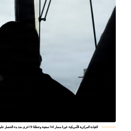
القيادة المركزية الأمريكية: غيرنا مسار 141 سفينة وعطلنا 9 اخرى منذ بدء الحصار على ايران