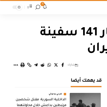
9
أأ
القيادة المركزية الأمريكية: غيرنا مسار 141 سفينة
شارك
قد يهمك أيضا
عربي ودولي
الداخلية السورية: مقتل شخصين
مرتبطين بداعش خلال محاولتهما