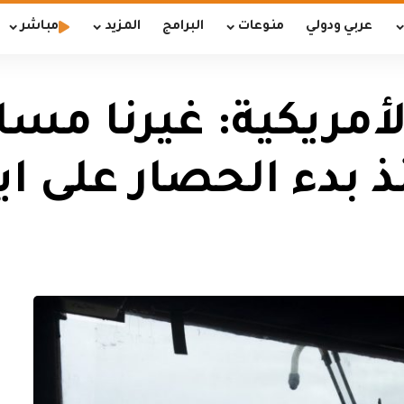
عربي ودولي
منوعات
البرامج
المزيد
مباشر