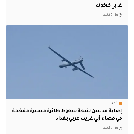
غربي كركوك
قبل 5 أشهر
أمن
إصابة مدنيين نتيجة سقوط طائرة مسيرة مفخخة
في قضاء أبي غريب غربي بغداد
قبل 5 أشهر