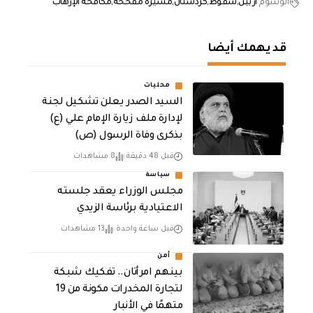
الوسوم
أربيل
سقوط
كردستان
مسيرة مفخخة
مكافحة الإرهاب
قد يهمك أيضا
محليات
السيد الصدر يعلن تشكيل لجنة
لإدارة ملف زيارة الإمام علي (ع)
بذكرى وفاة الرسول (ص)
قبل 48 دقيقة
8 مشاهدات
سياسة
مجلس الوزراء يعقد جلسته
الاعتيادية برئاسة الزيدي
قبل ساعة واحدة
13 مشاهدات
أمن
بينهم امرأتان.. تفكيك شبكة
لتجارة المخدرات مكونة من 19
متهمًا في الأنبار