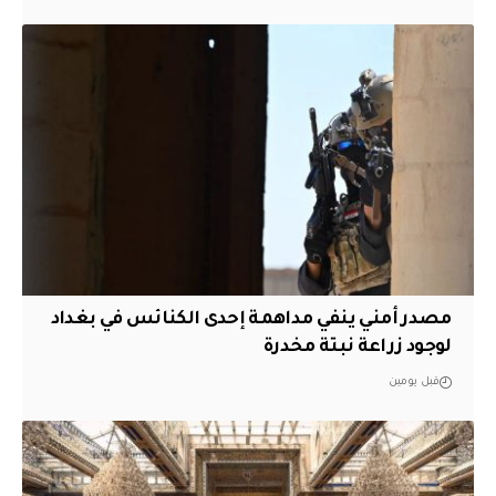
مصدر أمني ينفي مداهمة إحدى الكنائس في بغداد
لوجود زراعة نبتة مخدرة
قبل يومين