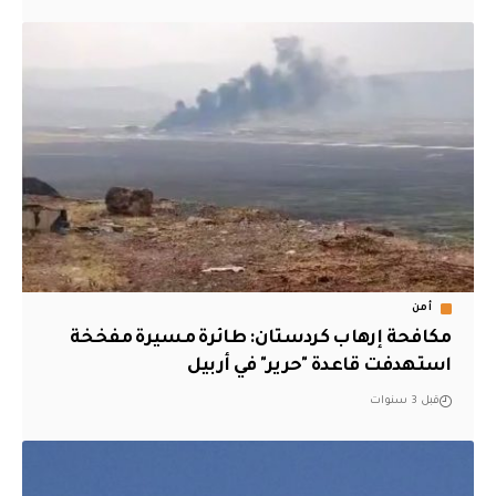
أمن
مكافحة إرهاب كردستان: طائرة مسيرة مفخخة
استهدفت قاعدة "حرير" في أربيل
قبل 3 سنوات