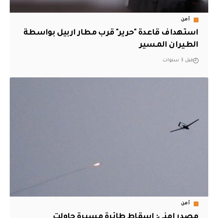
أمن
استهداف قاعدة "حرير" قرب مطار اربيل بواسطة
الطيران المسير
قبل 3 سنوات
أمن
مصدر امني: اسقاط طائرة مسيرة حاولت