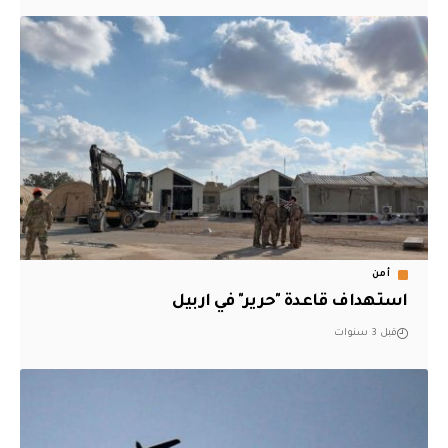
أمن
استهداف قاعدة "حرير" في اربيل
قبل 3 سنوات