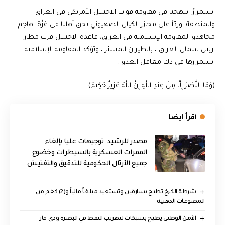
استمرارًا بنهجنا في مقاومة قوات الاحتلال الأمريكي في العراق
والمنطقة، وردّاً على مجازر الكيان الصهيوني بحق أهلنا في غزّة، هاجم
مجاهدو المقاومة الإسلامية في العراق، قاعدة الاحتلال قرب مطار
اربيل شمال العراق ، بالطيران المسيّر ، وتؤكد المقاومة الإسلامية
استمرارها في دك معاقل العدو .
(وَمَا النَّصْرُ إِلَّا مِنْ عِندِ اللَّهِ إِنَّ اللَّهَ عَزِيزٌ حَكِيمٌ)
اقرأ ايضا
مصدر للرشيد: توجيهات عليا بإلغاء
الممرات العسكرية بالسيطرات وخضوع
جميع الأرتال الحكومية للتدقيق والتفتيش
شرطة الكرخ تطيح بسارقين وتستعيد مبلغاً مالياً و(2) كغم من
المصوغات الذهبية
الأمن الوطني يطيح بشبكات لتهريب النفط في البصرة وذي قار