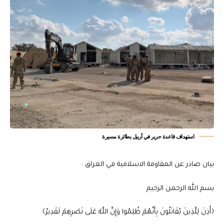
استهداف قاعدة حرير في أربيل بطائرة مسيرة
بيان صادر عن المقاومة الاسلامية في العراق :
بسم الله الرحمن الرحيم
‏﴿أُذِنَ لِلَّذِينَ يُقَاتَلُونَ بِأَنَّهُمْ ظُلِمُوا وَإِنَّ اللَّهَ عَلَى نَصْرِهِمْ لَقَدِيرٌ﴾‏