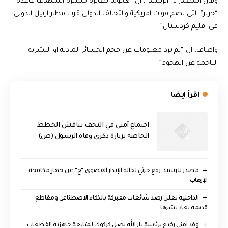
وقال المصدر لـ “الرشيد”، ان “هجوماً بطائرة مسيرة استهدف قاعدة
“حرير” التي تضم قوات امريكية والتحالف الدولي قرب مطار اربيل الدولي
في اقليم كردستان”.
واضاف، ان “لم ترد معلومات عن حجم الخسائر المادية او البشرية
الناجمة عن الهجوم”.
اقرأ ايضا
اجتماع أمني في النجف يناقش الخطط
الخاصة بزيارة ذكرى وفاة الرسول (ص)
مصدر للرشيد: رفع جزئي لحالة الإنذار القصوى “ج” عن جهاز مكافحة
الإرهاب
الداخلية تعلن رصد شائعات مفبركة بالذكاء الاصطناعي ومقاطع
قديمة يعاد نشرها
وفد أمني رفيع برئاسة يار الله يصل كركوك لمتابعة جاهزية القطعات