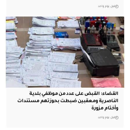
قبل يوم واحد
القضاء: القبض على عدد من موظفي بلدية
الناصرية ومعقبين ضبطت بحوزتهم مستندات
وأختام مزورة
قبل يوم واحد