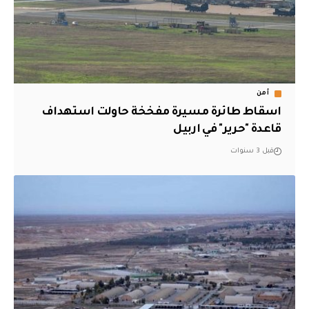
أمن
اسقاط طائرة مسيرة مفخخة حاولت استهداف
قاعدة "حرير" في اربيل
قبل 3 سنوات