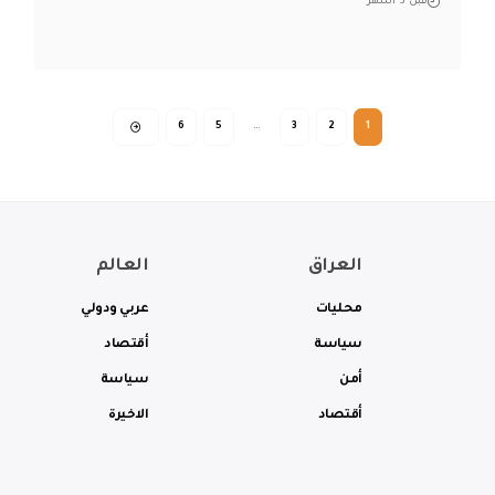
قبل 3 أشهر
6
5
…
3
2
1
العراق
العالم
محليات
عربي ودولي
سياسة
أقتصاد
أمن
سياسة
أقتصاد
الاخيرة