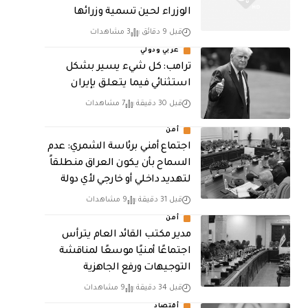
الوزراء لحين تسمية وزرائها
قبل 9 دقائق
3 مشاهدات
عربي ودولي
ترامب: كل شيء يسير بشكل
استثنائي فيما يتعلق بإيران
قبل 30 دقيقة
7 مشاهدات
أمن
اجتماع أمني برئاسة الشمري: عدم
السماح بأن يكون العراق منطلقاً
لتهديد داخلي أو خارجي لأي دولة
قبل 31 دقيقة
9 مشاهدات
أمن
مدير مكتب القائد العام يترأس
اجتماعًا أمنيًا موسعًا لمناقشة
التوجيهات ورفع الجاهزية
قبل 34 دقيقة
9 مشاهدات
أقتصاد