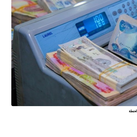
لحنطة