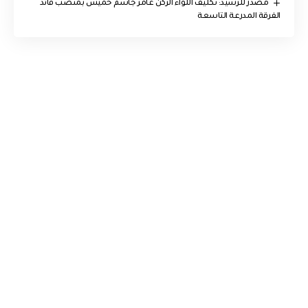
مصدر للرشيد: تكليف اللواء الركن عامر جاسم خميس بمنصب قائد
الفرقة المدرعة التاسعة