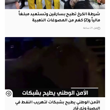
شرطة الكرخ تطيح بسارقين وتستعيد مبلغاً
مالياً و(2) كغم من المصوغات الذهبية
قبل 21 ساعة
الأمن الوطني يطيح بشبكات لتهريب النفط في
البصرة وذي قار