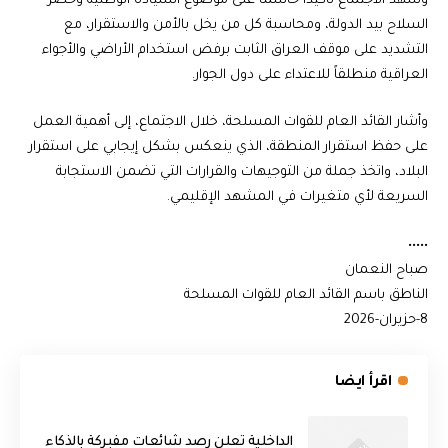
وشهد الاجتماع تأكيداً حاسماً على موضوع السيادة الوطنية وحصر
السلاح بيد الدولة، ومحاسبة كل من يخل بالأمن والاستقرار، مع
التشديد على موقف العراق الثابت برفض استخدام الأراضي والأجواء
العراقية منطلقاً للاعتداء على دول الجوار.
​وأشار القائد العام للقوات المسلحة، خلال الاجتماع، إلى أهمية العمل
على حفظ استقرار المنطقة، الذي ينعكس بشكل إيجابي على استقرار
البلاد، واتخذ جملة من التوجيهات والقرارات التي تضمن الاستجابة
السريعة لأي متغيرات في المشهد الإقليمي.
​•••••
صباح النعمان
الناطق باسم القائد العام للقوات المسلحة
8-حزيران-2026
اقرأ ايضا
الداخلية تعلن رصد شائعات مفبركة بالذكاء