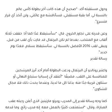
وحول مستقبله أكد: “صحيح أن هذه كانت آخر بطولة كأس عالم
بالنسبة لي. أما بقية مستقبلي، فسأناقشه مع عائلتي، ولن أتخذ أي قرار
متسرع”.
وعن قدرته على تجاوز الخروج، قال: “سأستيقظ غدًا كما أنا. حققت ثلاثة
ألقاب مع المنتخب، بعدما لم تكن البرتغال قد فازت بأي لقب من قبل،
ويبقى لقب 2016 الأفضل بالنسبة لي. سأستيقظ بسلام، فغدًا يوم
جديد”.
رسالة تقدير
واعتبر رونالدو أن البرتغال ودعت البطولة أمام أحد أبرز المرشحين
للمنافسة على اللقب، مضيفًا: “أعتقد أن إسبانيا ستبلغ النهائي أو
ستكون قريبة جدًا منه. بذلنا كل ما لدينا، وعندما يحدث ذلك فلا مجال
للشكوى”.
كما وجه رسالة تقدير إلى المدرب روبرتو مارتينيز، الذي أعلن رحيله عقب
المباراة، وقال: “استمتعت كثيرًا بالعمل معه. إنه مدرب رائع، وما قدمه