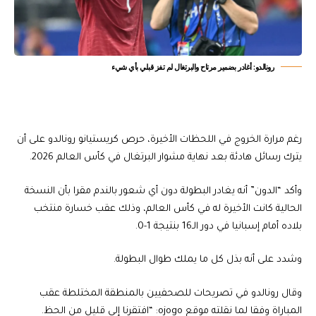
رونالدو: أغادر بضمير مرتاح والبرتغال لم تفز قبلي بأي شيء
رغم مرارة الخروج في اللحظات الأخيرة، حرص كريستيانو رونالدو على أن
يترك رسائل هادئة بعد نهاية مشوار البرتغال في كأس العالم 2026.
وأكد “الدون” أنه يغادر البطولة دون أي شعور بالندم مقرا بأن النسخة
الحالية كانت الأخيرة له في كأس العالم، وذلك عقب خسارة منتخب
بلاده أمام إسبانيا في دور الـ16 بنتيجة 1-0.
وشدد على أنه بذل كل ما يملك طوال البطولة.
وقال رونالدو في تصريحات للصحفيين بالمنطقة المختلطة عقب
المباراة وفقا لما نقلته موقع ojogo: “افتقرنا إلى قليل من الحظ.