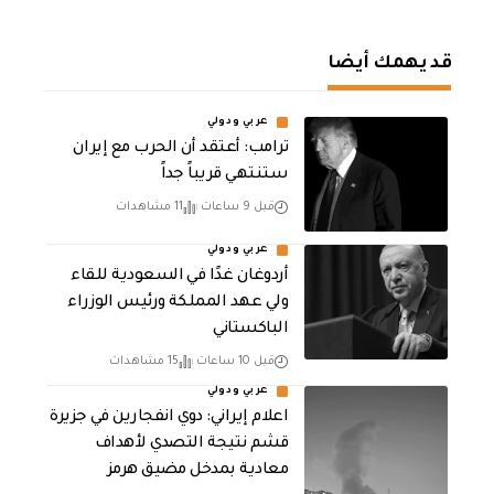
قد يهمك أيضا
عربي ودولي
‏ترامب: أعتقد أن الحرب مع إيران
ستنتهي قريباً جداً
قبل 9 ساعات
11 مشاهدات
عربي ودولي
أردوغان غدًا في السعودية للقاء
ولي عهد المملكة ورئيس الوزراء
الباكستاني
قبل 10 ساعات
15 مشاهدات
عربي ودولي
اعلام إيراني: دوي انفجارين في جزيرة
قشم نتيجة التصدي لأهداف
معادية بمدخل مضيق هرمز