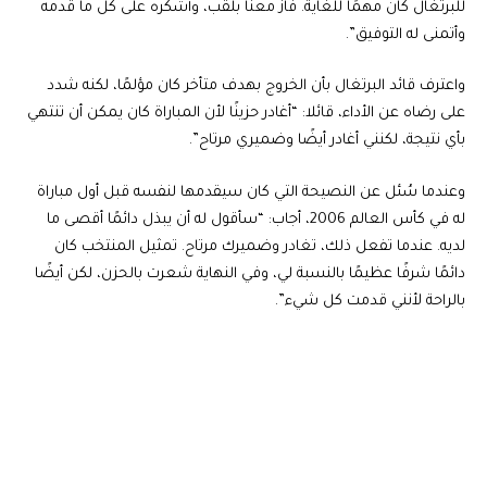
للبرتغال كان مهمًا للغاية. فاز معنا بلقب، وأشكره على كل ما قدمه
وأتمنى له التوفيق”.
واعترف قائد البرتغال بأن الخروج بهدف متأخر كان مؤلمًا، لكنه شدد
على رضاه عن الأداء، قائلا: “أغادر حزينًا لأن المباراة كان يمكن أن تنتهي
بأي نتيجة، لكنني أغادر أيضًا وضميري مرتاح”.
وعندما سُئل عن النصيحة التي كان سيقدمها لنفسه قبل أول مباراة
له في كأس العالم 2006، أجاب: “سأقول له أن يبذل دائمًا أقصى ما
لديه. عندما تفعل ذلك، تغادر وضميرك مرتاح. تمثيل المنتخب كان
دائمًا شرفًا عظيمًا بالنسبة لي، وفي النهاية شعرت بالحزن، لكن أيضًا
بالراحة لأنني قدمت كل شيء”.