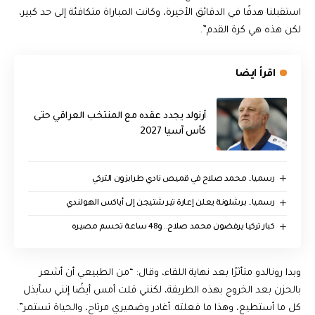
استقبلنا هدفًا في الدقائق الأخيرة، وكانت المباراة متكافئة إلى حد كبير،
لكن هذه هي كرة القدم”.
اقرأ ايضا
أرنولد يجدد عقده مع المنتخب العراقي حتى
كأس آسيا 2027
رسميا.. محمد صلاح في قميص نادي طرابزون التركي
رسميا.. برشلونة يعلن إعارة تير شتيجن إلى أياكس الهولندي
كبار تركيا يرفضون محمد صلاح.. و48 ساعة تحسم مصيره
وبدا رونالدو متأثرًا بعد نهاية اللقاء، وقال: “من الطبيعي أن أشعر
بالحزن بعد الخروج بهذه الطريقة، لكنني قلت أمس أيضًا إنني سأبذل
كل ما أستطيع، وهذا ما فعلته. أغادر وضميري مرتاح، والحياة تستمر”.