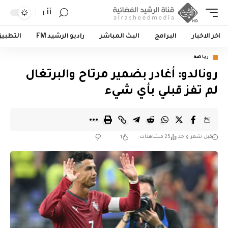
أأ
اخر الاخبار
البرامج
البث المباشر
راديو الرشيد FM
التطبي
رياضة
رونالدو: أغادر بضمير مرتاح والبرتغال
لم تفز قبلي بأي شيء
قبل شهر واحد
25 مشاهدات
1