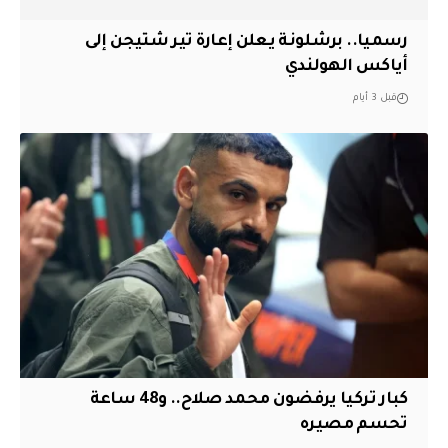
رسميا.. برشلونة يعلن إعارة تير شتيجن إلى
أياكس الهولندي
قبل 3 أيام
كبار تركيا يرفضون محمد صلاح.. و48 ساعة
تحسم مصيره