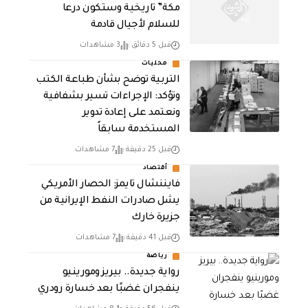
مكة” تاريخية وستكون درعا
للسلام لأجيال قادمة
قبل 5 دقائق
3 مشاهدات
محليات
التربية توضح بشأن طباعة الكتب
وتؤكد: الإجراءات تسير بشفافية
ونعتمد على إعادة تدوير
المستخدمة سابقاً
قبل 25 دقيقة
7 مشاهدات
أقتصاد
فايننشال تايمز: الحصار الأمريكي
يشل صادرات النفط الإيرانية من
جزيرة خارك
قبل 41 دقيقة
7 مشاهدات
رياضة
رواية جديدة.. بيريز ومورينيو
ينفجران غضبًا بعد خسارة رودري