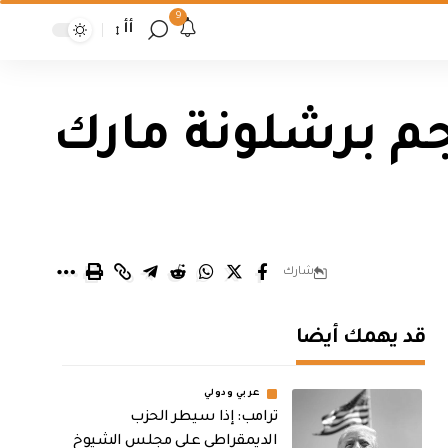
9
أأ
م برشلونة مارك
شارك
قد يهمك أيضا
عربي ودولي
ترامب: إذا سيطر الحزب
الديمقراطي على مجلس الشيوخ