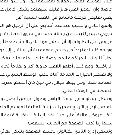
خلال الموسم الماضي مقارنة بموسمه الأول، ولا تبدو ال
خاصة وأن المدير الفني هانز فليك سيعتمد بشكل كامل على ا
يعني تقليص فرصة كاسادو في اللعب لنسبة أقل.
واتفق النادي واللاعب منذ عدة أسابيع على أن الرحيل هو ال
خورخي مينديز للبحث عن وجهة جديدة في سوق الانتقالات، و
عروض على الطاولة، إلا أن الهلال هو النادي الأكثر ضغطاً 
ويواجه كاسادو تردداً في حسم موقفه بشأن الانتقال إلى 
نظراً للرواتب المرتفعة المعروضة هناك، لكنه يملك بعض 
الرياضية، ومع ذلك، أظهر اللاعب مرونة أكبر وانفتاحاً تجاه ه
ولا تقتصر الخيارات المتاحة أمام لاعب الوسط الإسباني عل
التعاقد معه، ومن بينها ميلان، في حين كان أتلتيكو مدريد 
الصفقة في الوقت الحالي.
الماضي لإدراج الأرباح ضمن الميزانية المالية للموسم المن
سيما إذا تمت الصفقة مع الجانب السعودي.
وتسعى إدارة النادي الكتالوني لحسم الصفقة بشكل نهائي خ