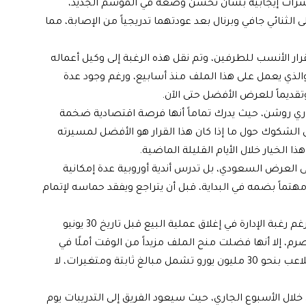
مؤشرات إيجابية بشأن تحسن وضعه في الموسم الجديد،
لثنائي جافي وبرنال بعد عودتهما تدريجياً من الإصابة، مما
قرار الأنسب للطرفين، وتم نقل هذه الرغبة إلى وكيل أعماله
الذي يعمل على هذا الملف منذ أسابيع، ورغم وجود عدة
وتقديماً للعرض الأفضل حتى الآن.
دوري روشن، حيث يدرك تماماً أنها فرصة اقتصادية ضخمة
الشكوك حول ما إذا كان هذا القرار هو الأفضل لمسيرته
ذا الخيار خلال الأيام القليلة الماضية.
ى العرض السعودي، بل تدرس أندية أوروبية عدة إمكانية
مهتماً بضمه في البداية، قبل أن يتراجع ويفقد حماسه لإتمام
وينتظر برشلونة في الوقت الراهن وصول عروض أفضل، ورغم رغبة الإدارة في إغلاق عملية البيع قبل تاريخ 30 يونيو
صرم، إلا أنها فضلت منح الملف مزيداً من الوقت أملًا في
تلقي عروض مالية أعلى، حيث تقدر الإدارة الرياضية قيمة اللاعب بنحو 30 مليون يورو تشمل مبالغ ثابتة ومتغيرات، لا
لال الأسبوع الجاري، حيث سيعود الفريق إلى التدريبات يوم