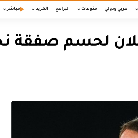
عربي ودولي
منوعات
البرامج
المزيد
مباشر
لان لحسم صفقة نج