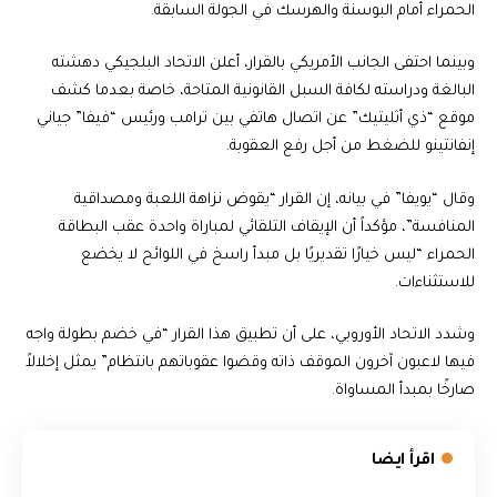
الحمراء أمام البوسنة والهرسك في الجولة السابقة.
وبينما احتفى الجانب الأمريكي بالقرار، أعلن الاتحاد البلجيكي دهشته
البالغة ودراسته لكافة السبل القانونية المتاحة، خاصة بعدما كشف
موقع “ذي أثليتيك” عن اتصال هاتفي بين ترامب ورئيس “فيفا” جياني
إنفانتينو للضغط من أجل رفع العقوبة.
وقال “يويفا” في بيانه، إن القرار “يقوض نزاهة اللعبة ومصداقية
المنافسة”، مؤكداً أن الإيقاف التلقائي لمباراة واحدة عقب البطاقة
الحمراء “ليس خيارًا تقديريًا بل مبدأ راسخ في اللوائح لا يخضع
للاستثناءات.
وشدد الاتحاد الأوروبي، على أن تطبيق هذا القرار “في خضم بطولة واجه
فيها لاعبون آخرون الموقف ذاته وقضوا عقوباتهم بانتظام” يمثل إخلالاً
صارخًا بمبدأ المساواة.
اقرأ ايضا