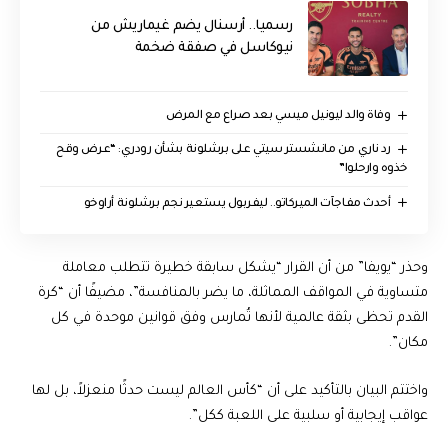
رسميا.. أرسنال يضم غيماريش من
نيوكاسل في صفقة ضخمة
وفاة والد ليونيل ميسي بعد صراع مع المرض
رد ناري من مانشستر سيتي على برشلونة بشأن رودري: “عرض وقح
خذوه وارحلوا”
أحدث مفاجآت الميركاتو.. ليفربول يستعير نجم برشلونة أراوخو
وحذر “يويفا” من أن القرار “يشكل سابقة خطيرة تتطلب معاملة
متساوية في المواقف المماثلة، ما يضر بالمنافسة”، مضيفًا أن “كرة
القدم تحظى بثقة عالمية لأنها تُمارس وفق قوانين موحدة في كل
مكان”.
واختتم البيان بالتأكيد على أن “كأس العالم ليست حدثًا منعزلاً، بل لها
عواقب إيجابية أو سلبية على اللعبة ككل”.