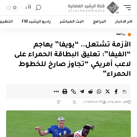
أأ
اخر الاخبار
البرامج
البث المباشر
راديو الرشيد FM
التطبي
رياضة
الأزمة تشتعل.. “يويفا” يهاجم
“الفيفا”: تعليق البطاقة الحمراء على
لاعب أمريكي “تجاوز صارخ للخطوط
الحمراء”
قبل شهر واحد
26 مشاهدات