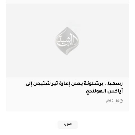
رسميا.. برشلونة يعلن إعارة تير شتيجن إلى
أياكس الهولندي
قبل 5 أيام
المزيد