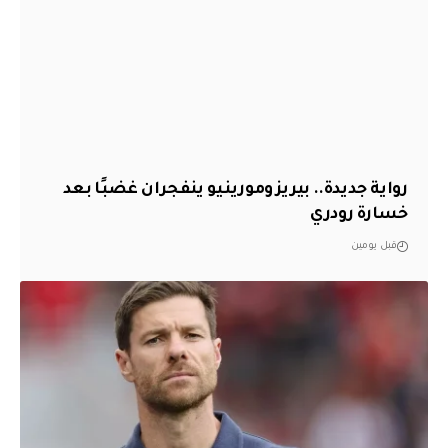
رواية جديدة.. بيريز ومورينيو ينفجران غضبًا بعد
خسارة رودري
قبل يومين