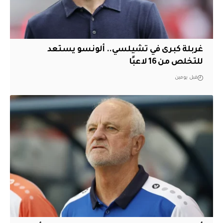
غربلة كبرى في تشيلسي.. ألونسو يستعد
للتخلص من 16 لاعبًا
قبل يومين