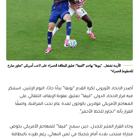
الأزمة تشتعل.. "يويفا" يهاجم "الفيفا": تعليق البطاقة الحمراء على لاعب أمريكي "تجاوز صارخ
للخطوط الحمراء"
أصدر الاتحاد الأوروبي لكرة القدم “يويفا” بيانًا حادًا، اليوم الإثنين، استنكر
فيه قرار الاتحاد الدولي “فيفا” تعليق عقوبة الإيقاف التلقائي على
المهاجم الأمريكي فولارين بالوجون لمدة عام تحت المراقبة، واصفًا
القرار بأنه “تجاوز للخط الأحمر”.
وجاء القرار المثير للجدل، حين سمح “فيفا” للمهاجم الأمريكي بخوض
مباراة منتخب بلاده أمام بلجيكا في ثمن النهائي، رغم طرده بالبطاقة