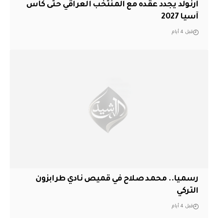
أرنولد يجدد عقده مع المنتخب العراقي حتى كأس
آسيا 2027
قبل 4 أيام
رسميا.. محمد صلاح في قميص نادي طرابزون
التركي
قبل 4 أيام