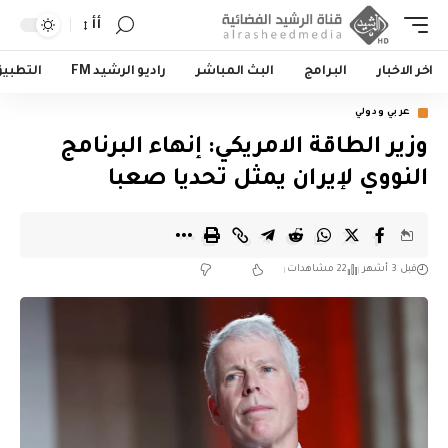
أأ
اخر الاخبار
البرامج
البث المباشر
راديو الرشيد FM
التطبي
عربي ودولي
وزير الطاقة الامريكي: إنهاء البرنامج
النووي لإيران يمثل تحديا صعبا
قبل 3 أشهر
22 مشاهدات