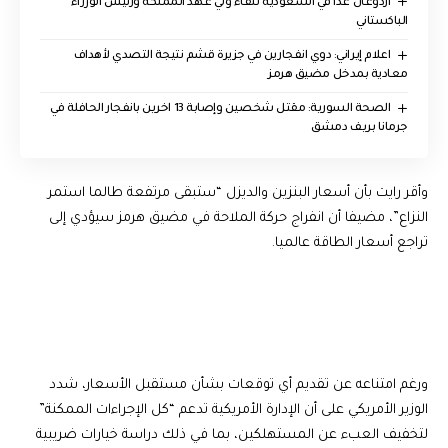
أردوغان غدًا في السعودية للقاء ولي عهد المملكة ورئيس الوزراء
الباكستاني
اعلام إيراني: دوي انفجارين في جزيرة قشم نتيجة التصدي لأهداف
معادية بمدخل مضيق هرمز
الصحة السورية: مقتل شخصين وإصابة 13 اخرين بانفجار الحافلة في
جرمانا بريف دمشق
وأقر رايت بأن أسعار البنزين والديزل “ستبقى مرتفعة طالما استمر
النزاع”، مضيفا أن انفراج حركة الملاحة في مضيق هرمز سيؤدي إلى
تراجع أسعار الطاقة عالميا.
ورغم امتناعه عن تقديم أي توقعات بشأن مستقبل الأسعار، شدد
الوزير الأمريكي على أن الإدارة الأمريكية تدعم “كل الإجراءات الممكنة”
لتخفيف العبء عن المستهلكين، بما في ذلك دراسة خيارات ضريبية