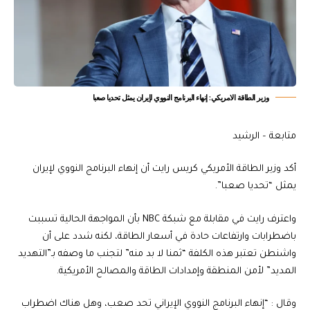
وزير الطاقة الامريكي: إنهاء البرنامج النووي لإيران يمثل تحديا صعبا
متابعة – الرشيد
أكد وزير الطاقة الأمريكي كريس رايت أن إنهاء البرنامج النووي لإيران
يمثل “تحديا صعبا”.
واعترف رايت في مقابلة مع شبكة NBC بأن المواجهة الحالية تسببت
باضطرابات وارتفاعات حادة في أسعار الطاقة، لكنه شدد على أن
واشنطن تعتبر هذه الكلفة “ثمنا لا بد منه” لتجنب ما وصفه بـ”التهديد
المديد” لأمن المنطقة وإمدادات الطاقة والمصالح الأمريكية.
وقال : “إنهاء البرنامج النووي الإيراني تحد صعب، وهل هناك اضطراب