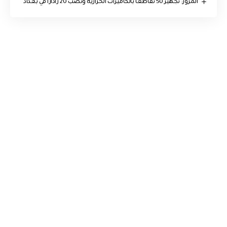
المرور: تجهيز 50 تقاطعاً بالكاميرات الحرارية ونصب 20 راداراً في بغداد