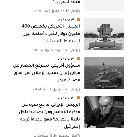
منفذ للهروب”
قبل 46 دقيقة
7 مشاهدات
عربي ودولي
الجيش الأمريكي يخصص 400
مليون دولار لشراء أنظمة ليزر
لإسقاط المسيّرات
قبل ساعة واحدة
9 مشاهدات
عربي ودولي
مسؤول أمريكي: سنرفع الحصار عن
موانئ إيران بمجرد الإعلان عن اتفاق
مضيق هرمز
قبل ساعتين
10 مشاهدات
عربي ودولي
الرئيس الإيراني: ندافع بقوة عن
مذكرة التفاهم ومن يصفها داخل
بلادنا بالهزيمة فهو يردد ما تريده
إسرائيل
قبل ساعتين
15 مشاهدات