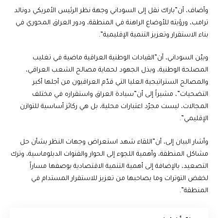
وأضاف، أن”باراك نقل إلى السوداني وجهة نظر الرئيس الأمريكي دونالد
ترامب، ورؤيته للأوضاع الراهنة في المنطقة، ودور العراق المحوري في
بناء الاستقرار وتعزيز التنمية الإقليمية”.
وبيّن السوداني، أن”القيادات الوطنية العراقية ماضية في تغليب
المصلحة الوطنية، وبذل الجهود لحماية مصالح الشعب العراقي،
والمصالح الستراتيجية العليا التي قدّم العراقيون من أجلها أكبر
التضحيات”، مشيراً إلى أن”سيادة العراق واستقراره في مختلف
المجالات، ليست مجرّد اعتبارات محلية، بل هي ركائز أساسية للتوازن
الإقليمي”.
وأشار البيان إلى، أن”اللقاء شهد استعراض وجهات النظر بشأن حل
مشاكل المنطقة، وأهمية اللجوء إلى الحوار والقنوات الدبلوماسية، وترك
التصعيد، بالإضافة إلى أهمية التنمية الاقتصادية بوصفها مساراً
لخفض التوترات وما يصاحبها من تعزيز للاستقرار المستدام في
المنطقة”.