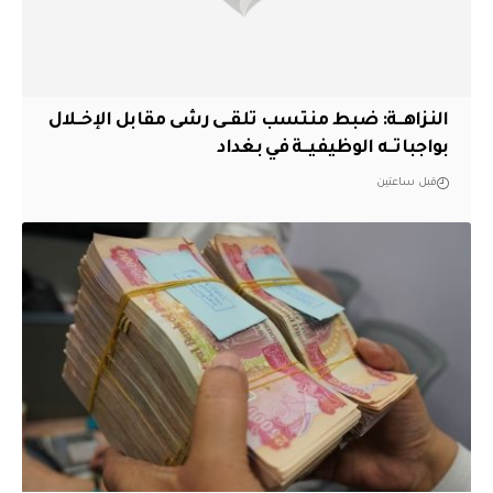
النزاهــة: ضبط منتسب تلقــى رشى مقابل الإخــلال
بواجباتــه الوظيفيــة في بغداد
قبل ساعتين