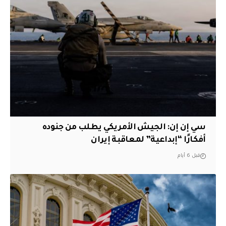
سي إن إن: الجيش الأمريكي يطلب من جنوده
أفكارًا “إبداعية” لمعاقبة إيران
قبل 6 أيام