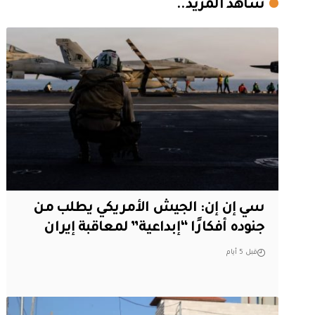
شاهد المزيد..
سي إن إن: الجيش الأمريكي يطلب من
جنوده أفكارًا “إبداعية” لمعاقبة إيران
قبل 5 أيام