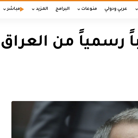
عربي ودولي
منوعات
البرامج
المزيد
مباشر
باً رسمياً من العر