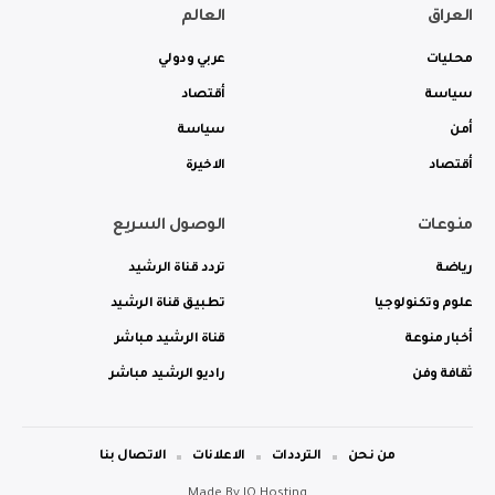
العراق
العالم
محليات
عربي ودولي
سياسة
أقتصاد
أمن
سياسة
أقتصاد
الاخيرة
منوعات
الوصول السريع
رياضة
تردد قناة الرشيد
علوم وتكنولوجيا
تطبيق قناة الرشيد
أخبار منوعة
قناة الرشيد مباشر
ثقافة وفن
راديو الرشيد مباشر
من نحن
الترددات
الاعلانات
الاتصال بنا
Made By
IQ Hosting