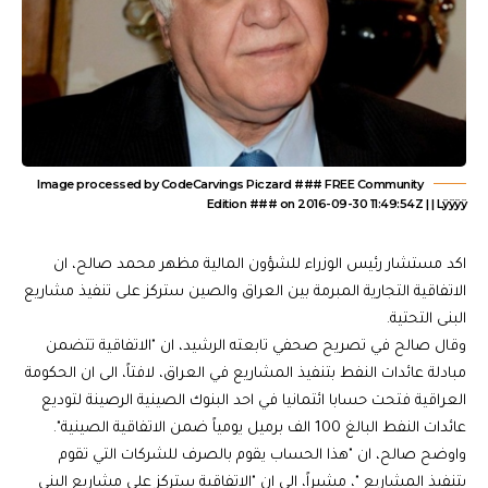
Image processed by CodeCarvings Piczard ### FREE Community
Edition ### on 2016-09-30 11:49:54Z | | Lÿÿÿÿ
اكد مستشار رئيس الوزراء للشؤون المالية مظهر محمد صالح، ان
الاتفاقية التجارية المبرمة بين العراق والصين ستركز على تنفيذ مشاريع
البنى التحتية.
وقال صالح في تصريح صحفي تابعته الرشيد، ان "الاتفاقية تتضمن
مبادلة عائدات النفط بتنفيذ المشاريع في العراق، لافتاً، الى ان الحكومة
العراقية فتحت حسابا ائتمانيا في احد البنوك الصينية الرصينة لتوديع
عائدات النفط البالغ 100 الف برميل يومياً ضمن الاتفاقية الصينية".
واوضح صالح، ان "هذا الحساب يقوم بالصرف للشركات التي تقوم
بتنفيذ المشاريع "، مشيراً، الى ان "الاتفاقية ستركز على مشاريع البنى