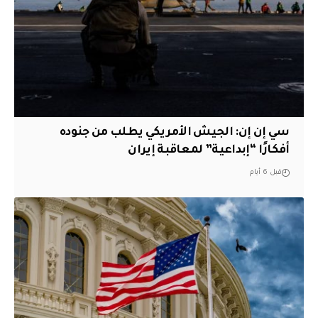
سي إن إن: الجيش الأمريكي يطلب من جنوده
أفكارًا “إبداعية” لمعاقبة إيران
قبل 6 أيام