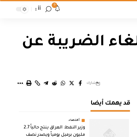
9
أأ
إلغاء الضريبة عن
شارك
قد يهمك أيضا
أقتصاد
وزير النفط: العراق ينتج حالياً 2.7
مليون برميل يومياً ويصدر نصف