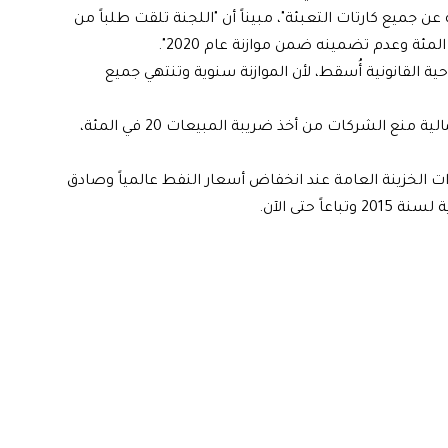
ن جميع كارتات التعبئة"، مبيناً أن "اللجنة تلقت طلباً من
مبيعات من الناحية القانونية أُسقط، لأن الموازنة سنوية وتنتهي جميع
وأضاف، أنه "من الناحية القانونية على وزارتي الاتصالات والمالية منع الشركات من أخذ ضريبة المبيعات 20 في المئة،
بيعات فرضت في العام 2015 لتعزيز واردات الخزينة العامة عند انخفاض أسعار النفط عالمياً وصادق
حتى الآن.