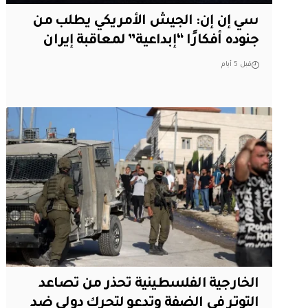
سي إن إن: الجيش الأمريكي يطلب من
جنوده أفكارًا “إبداعية” لمعاقبة إيران
قبل 5 أيام
الخارجية الفلسطينية تحذر من تصاعد
التوتر في الضفة وتدعو لتحرك دولي ضد