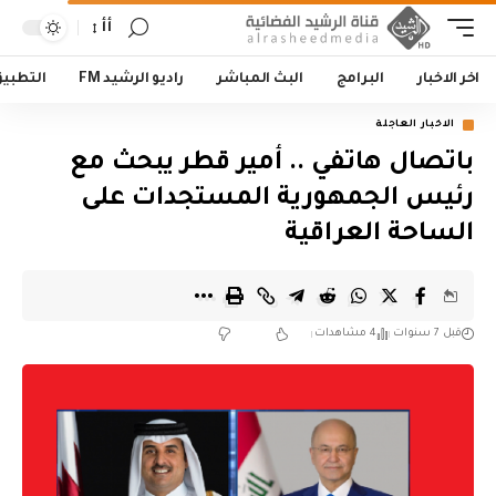
أأ
اخر الاخبار
البرامج
البث المباشر
راديو الرشيد FM
التطبي
الاخبار العاجلة
باتصال هاتفي .. أمير قطر يبحث مع
رئيس الجمهورية المستجدات على
الساحة العراقية
قبل 7 سنوات
4 مشاهدات