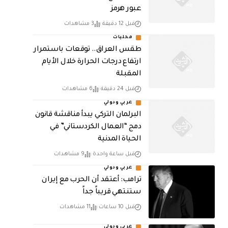
عبور هرمز
قبل 12 دقيقة
3 مشاهدات
محليات
طقس العراق.. توقعات باستمرار
ارتفاع درجات الحرارة خلال الأيام
المقبلة
قبل 24 دقيقة
6 مشاهدات
عربي ودولي
البرلمان التركي يبدأ مناقشة قانون
دمج “العمال الكردستاني” في
الحياة المدنية
قبل ساعة واحدة
9 مشاهدات
عربي ودولي
‏ترامب: أعتقد أن الحرب مع إيران
ستنتهي قريباً جداً
قبل 10 ساعات
11 مشاهدات
عربي ودولي