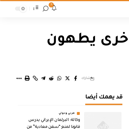
9
أأ
خرى يطهون
شارك
قد يهمك أيضا
عربي ودولي
وكالة: البرلمان الإيراني يدرس
قانونا لمنع “سفن معادية” من