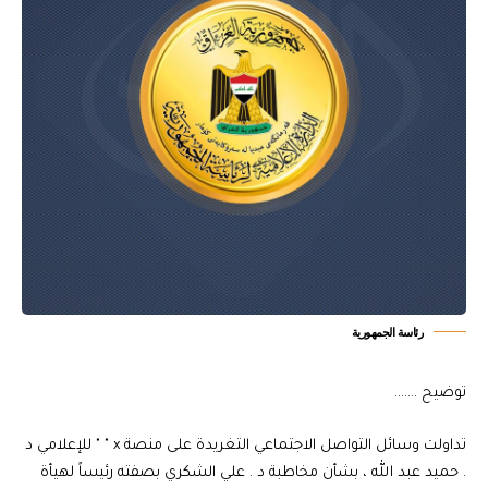
رئاسة الجمهورية
توضيح …….
تداولت وسائل التواصل الاجتماعي التغريدة على منصة x " " للإعلامي د
. حميد عبد الله ، بشأن مخاطبة د . علي الشكري بصفته رئيساً لهيأة