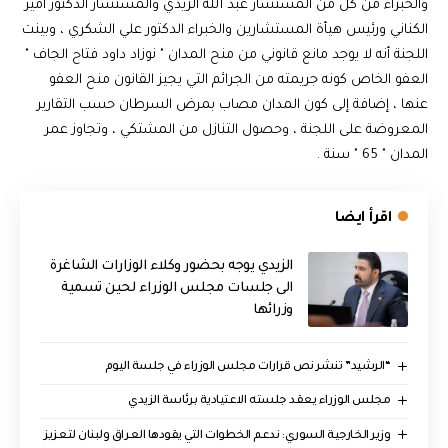
والخبراء من كل من المستشار عبد الله الزيدي والمستشار الدكتور أمير
الكناني ورئيس هيأة المستشارين والخبراء الدكتور علي الشكري ، وبينت
اللجنة أنه لا يوجد مانع قانوني من منح المدان " نوزاد داود فتاح الجاف "
العفو الخاص كونه جريمته من الجرائم التي يجيز القانون منح العفو
عنها ، إضافة إلى كون المدان مصاب بمرض السرطان حسب التقارير
المعروضة على اللجنة ، وحصول التنازل من المشتكي ، وتجاوز عمر
المدان " 65 " سنة .
اقرأ ايضا
الزيدي يوجه بحضور وكلاء الوزارات الشاغرة
الى جلسات مجلس الوزراء لحين تسمية
وزرائها
“الرشيد” تنشر نص قرارات مجلس الوزراء في جلسة اليوم
مجلس الوزراء يعقد جلسته الاعتيادية برئاسة الزيدي
وزير الخارجية السوري: ندعم الخطوات التي يقودها العراق ولبنان لتعزيز