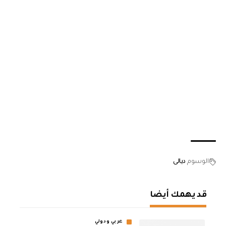
الوسوم
ديالى
قد يهمك أيضا
عربي ودولي