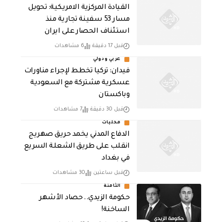
القيادة المركزية الامريكية: تحويل
مسار 53 سفينة تجارية منذ
استئناف الحصار على ايران
قبل 17 دقيقة
6 مشاهدات
عربي ودولي
فيدان: تركيا تخطط لإجراء مناورات
عسكرية مشتركة مع السعودية
وباكستان
قبل 30 دقيقة
7 مشاهدات
محليات
الدفاع المدني يخمد حريق صهريج
انقلب على طريق الشعلة السريع
في بغداد
قبل ساعتين
30 مشاهدات
الثامنة
حكومة الزيدي.. حصاد الأشهر
الساخنة!