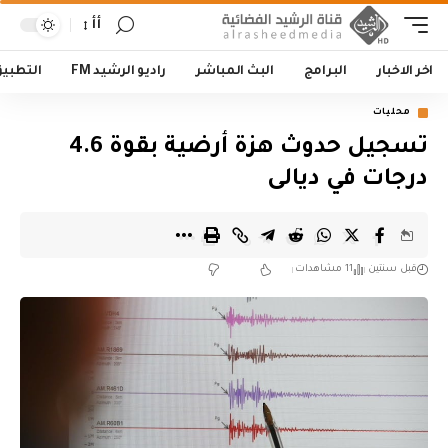
أأ
اخر الاخبار
البرامج
البث المباشر
راديو الرشيد FM
التطبي
محليات
تسجيل حدوث هزة أرضية بقوة 4.6
درجات في ديالى
قبل سنتين
11 مشاهدات