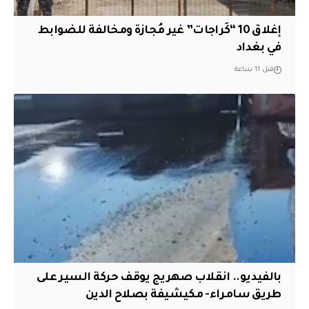
إغلاق 10 “كَراجات” غير مُجازة ومخالفة للضوابط
في بغداد
قبل 11 ساعة
بالفيديو.. انقلاب صهريج يوقف حركة السير على
طريق سامراء- مكيشيفة بصلاح الدين