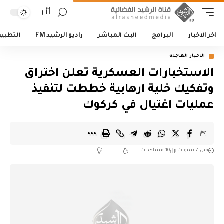
أأ
اخر الاخبار
البرامج
البث المباشر
راديو الرشيد FM
التطبي
الاخبار العاجلة
الاستخبارات العسكرية تعلن اختراق
وتفكيك خلية ارهابية خططت لتنفيذ
عمليات اغتيال في كركوك
قبل 7 سنوات
10 مشاهدات