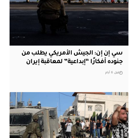
سي إن إن: الجيش الأمريكي يطلب من
جنوده أفكارًا “إبداعية” لمعاقبة إيران
قبل 6 أيام