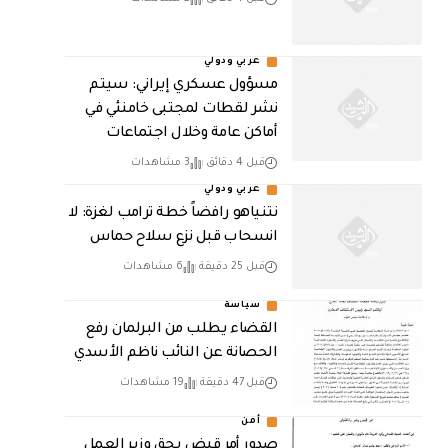
عربي ودولي
مسؤول عسكري إيراني: سيتم
نشر لقطات لمجتبى خامنئي في
أماكن عامة وخلال اجتماعات
قبل 4 دقائق
3 مشاهدات
عربي ودولي
نتنياهو رافضاً خطة ترامب لغزة: لا
انسحاب قبل نزع سلاح حماس
قبل 25 دقيقة
6 مشاهدات
سياسة
القضاء يطلب من البرلمان رفع
الحصانة عن النائب ناظم الأسدي
قبل 47 دقيقة
19 مشاهدات
أمن
صدور أمر قبض بحق وزير العمل