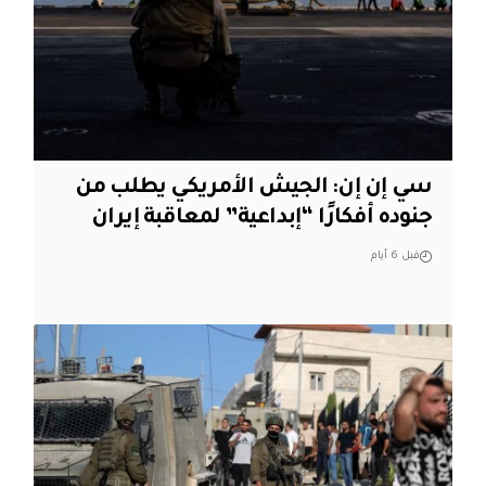
سي إن إن: الجيش الأمريكي يطلب من
جنوده أفكارًا “إبداعية” لمعاقبة إيران
قبل 6 أيام