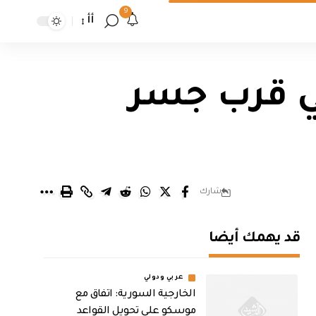
9
أأ
كي قرب جسر
شارك
قد يهمك أيضا
عربي ودولي
الخارجية السورية: اتفاق مع
موسكو على تحويل القواعد