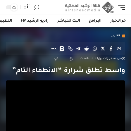
أأ
اخر الاخبار
البرامج
البث المباشر
راديو الرشيد FM
التطبي
تقارير
قبل شهر واحد
53 مشاهدات
واسط تطلق شرارة “الانطفاء التام”