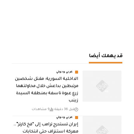
قد يهمك أيضا
عربي ودولي
الداخلية السورية: مقتل شخصين
مرتبطين بداعش خلال محاولتهما
زرع عبوة ناسفة بمنطقة السيدة
زينب
قبل 36 دقيقة
9 مشاهدات
عربي ودولي
إيران تستدرج ترامب إلى “فخ كارتر”..
معركة استنزاف حتى انتخابات