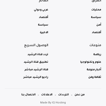
العراق
العالم
محليات
عربي ودولي
سياسة
أقتصاد
أمن
سياسة
أقتصاد
الاخيرة
منوعات
الوصول السريع
رياضة
تردد قناة الرشيد
علوم وتكنولوجيا
تطبيق قناة الرشيد
أخبار منوعة
قناة الرشيد مباشر
ثقافة وفن
راديو الرشيد مباشر
من نحن
الترددات
الاعلانات
الاتصال بنا
Made By
IQ Hosting