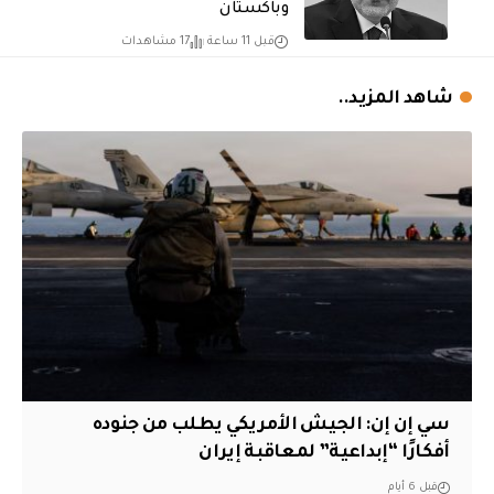
وباكستان
قبل 11 ساعة
17 مشاهدات
شاهد المزيد..
سي إن إن: الجيش الأمريكي يطلب من جنوده
أفكارًا “إبداعية” لمعاقبة إيران
قبل 6 أيام