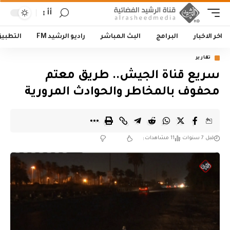
أأ
اخر الاخبار
البرامج
البث المباشر
راديو الرشيد FM
التطبي
تقارير
سريع قناة الجيش.. طريق معتم
محفوف بالمخاطر والحوادث المرورية
قبل 7 سنوات
11 مشاهدات