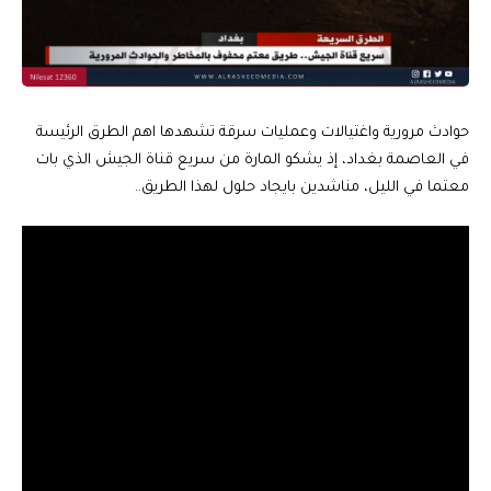
حوادث مرورية واغتيالات وعمليات سرقة تشهدها اهم الطرق الرئيسة
في العاصمة بغداد، إذ يشكو المارة من سريع قناة الجيش الذي بات
معتما في الليل، مناشدين بايجاد حلول لهذا الطريق..